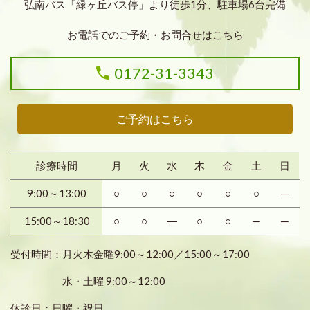
弘南バス「緑ヶ丘バス停」より徒歩1分、駐車場6台完備
お電話でのご予約・お問合せはこちら
0172-31-3343
ご予約はこちら
診療時間
月
火
水
木
金
土
日
9:00～13:00
○
○
○
○
○
○
─
15:00～18:30
○
○
―
○
○
─
─
受付時間：月火木金曜9:00～12:00／15:00～17:00
水・土曜 9:00～12:00
休診日：日曜・祝日