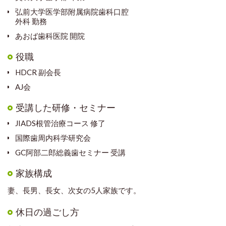
弘前大学医学部附属病院歯科口腔
外科 勤務
あおば歯科医院 開院
役職
HDCR 副会長
AJ会
受講した研修・セミナー
JIADS根管治療コース 修了
国際歯周内科学研究会
GC阿部二郎総義歯セミナー 受講
家族構成
妻、長男、長女、次女の5人家族です。
休日の過ごし方