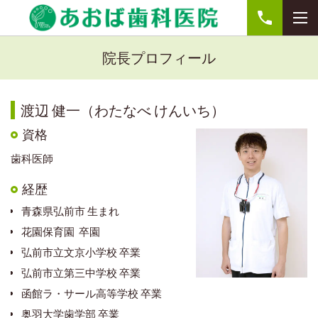
院長プロフィール
渡辺 健一（わたなべ けんいち）
資格
歯科医師
経歴
青森県弘前市 生まれ
花園保育園 卒園
弘前市立文京小学校 卒業
弘前市立第三中学校 卒業
函館ラ・サール高等学校 卒業
奥羽大学歯学部 卒業