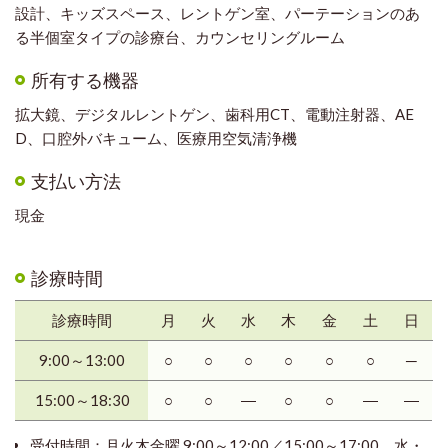
設計、キッズスペース、レントゲン室、パーテーションのあ
る半個室タイプの診療台、カウンセリングルーム
所有する機器
拡大鏡、デジタルレントゲン、歯科用CT、電動注射器、AE
D、口腔外バキューム、医療用空気清浄機
支払い方法
現金
診療時間
診療時間
月
火
水
木
金
土
日
9:00～13:00
○
○
○
○
○
○
─
15:00～18:30
○
○
―
○
○
―
―
受付時間：月火木金曜 9:00～12:00／15:00～17:00 水・